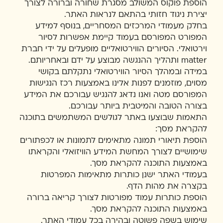
הוספת פוקוס המשולב מסגרת שחורה וברורה לצורך
יצירת ניגוד חזותי בהתאם לנראות האתר.
בחלק מעמודי המרכזים המסחריים, בנוסף למידע
המפורט המפורסם בעמוד קיימת אפשרות לסיור
וירטואלי. הסיורים הווירטואליים מופעלים על ידי חברת
matter ותהליך ההנגשה מבוצע על ידם ובאחריותם.
במידה ובמהלך הסיור הווירטואלי נתקלתם בקושי
מסוים, מוזמנים לפנות אלינו באמצעות רכז הנגישות
המפורסם מטה ואנו נדאג להנגיש עבורכם את המידע
בצורה הטובה והמיטבית ביותר עבורכם.
התאמות שבוצעו באתר לגולשים המשתמשים בתוכנה
להקראת מסך:
הוספת תיאורי תמונה מתאימים לתמונות או לכפתורים
שימושיים לצורך המחשת המידע הוויזואלי והקראתו
באמצעות התוכנה להקראת מסך.
בעמודי האתר ישנן כותרות מתאימות המפרטות
בקצרה את מהות הדף.
הוספת כותרות עמוד מפורטות לצורך קריאה ברורה
באמצעות התוכנה להקראת מסך.
שימוש בשפה פשוטה ובהירה בכל עמודי האתר.