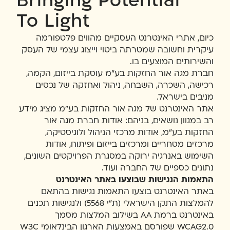
Bringing Potential
To Light
כיום, אתרי האינטרנט העסקיים מהווים פלטפורמה
עיקרית וחשובה שמטרתה ביטוי וייצוג עצמי של העסק
והשירותים המוצעים בו.
חברת מגה אור החזקות בע"מ עוסקת בייזום, הקמה,
רכישה, השכרה, השבחה, ניהול ואחזקה של נכסים
מניבים בישראל.
אתר האינטרנט של מגה אור החזקות בע"מ מציג מידע
רב במגוון נושאים, בניהם: אודות חברת מגה אור
החזקות בע"מ, אודות מרכזי הניהול ולוגיסטיקה,
מרכזים מסחריים ומרכזים בייזום ופיתוח, אודות
השימוש באנרגיה ירוקה במסגרת הפרויקטים השונים,
נתונים כספיים של החברה ועוד.
התאמות הנגישות שבוצעו באתר האינטרנט
באתר האינטרנט בוצעו התאמות נגישות בהתאם
להמלצות התקן הישראלי (ת"י 5568) ולנגישות תכנים
באינטרנט ברמת AA בשילוב המלצות מסמך
WCAG2.0 שפורסם באמצעות הארגון הבינלאומי W3C