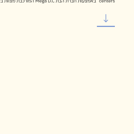
centers באמצעות חברת הבת Mega D.C המורכבת מצוות בעל מומחיות לתחום זה.